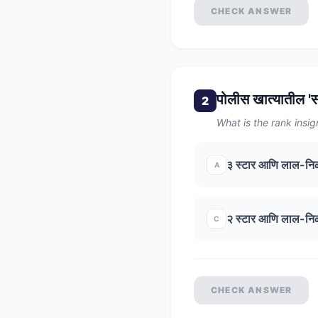
CHECK ANSWER
पोलीस खात्यातील '
2
What is the rank insign
३ स्टार आणि लाल-निळ
A
२ स्टार आणि लाल-निळ
C
CHECK ANSWER