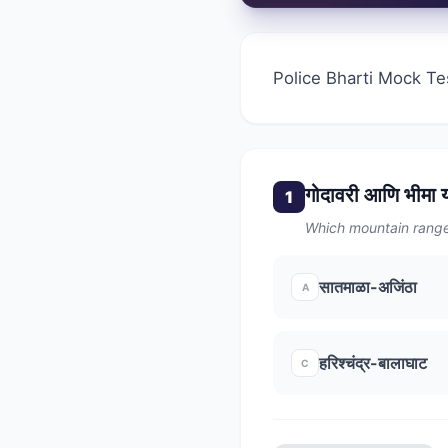
Police Bharti Mock Te
गोदावरी आणि भीमा या
1
Which mountain range
सातमाळा-अजिंठा
A
हरिश्चंद्र-बालाघाट
C