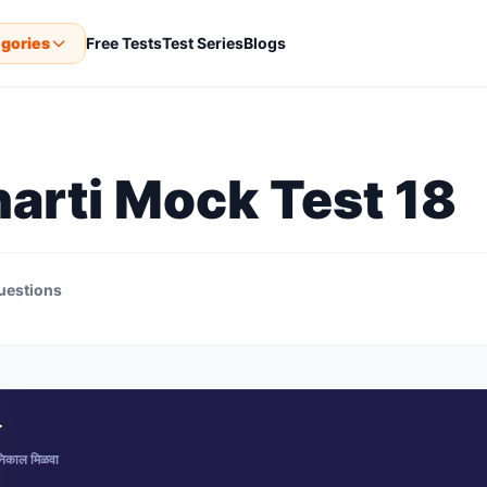
gories
Free Tests
Test Series
Blogs
harti Mock Test 18
uestions
ा
 निकाल मिळवा