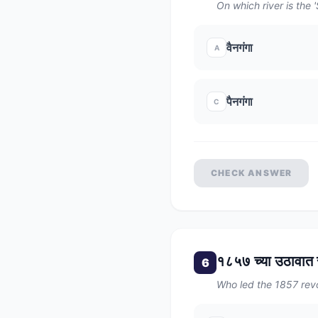
On which river is the
वैनगंगा
A
पैनगंगा
C
CHECK ANSWER
१८५७ च्या उठावात सा
6
Who led the 1857 revo