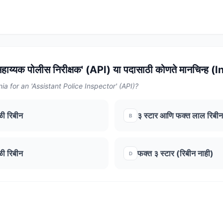
सहाय्यक पोलीस निरीक्षक' (API) या पदासाठी कोणते मानचिन्ह 
ia for an 'Assistant Police Inspector' (API)?
ी रिबीन
३ स्टार आणि फक्त लाल रिबीन
B
ी रिबीन
फक्त ३ स्टार (रिबीन नाही)
D