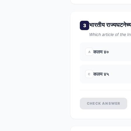
भारतीय राज्यघटनेच
3
Which article of the I
कलम ४०
A
कलम ४५
C
CHECK ANSWER