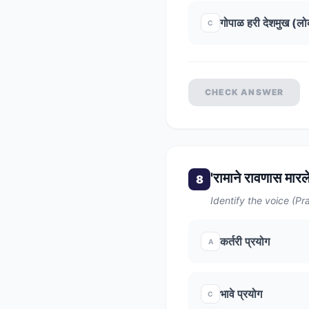
गोपाळ हरी देशमुख (ल
C
CHECK ANSWER
'रामाने रावणास मार
8
Identify the voice (P
कर्तरी प्रयोग
A
भावे प्रयोग
C