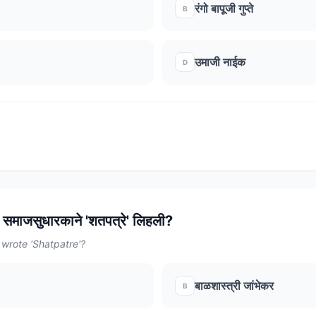
रंगो बापूजी गुप्ते
B
उमाजी नाईक
D
 समाजसुधारकाने 'शतपत्रे' लिहली?
 wrote 'Shatpatre'?
बाळशास्त्री जांभेकर
B