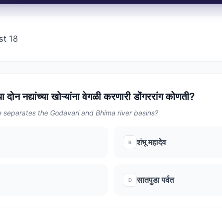
st 18
 दोन नद्यांच्या खोऱ्यांना वेगळी करणारी डोंगररांग कोणती?
 separates the Godavari and Bhima river basins?
शंभू महादेव
B
सातपुडा पर्वत
D