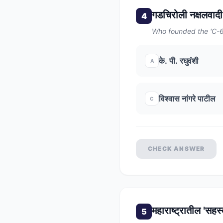
गडचिरोली नक्षलवादी
4
Who founded the 'C-60
के. पी. रघुवंशी
A
विश्वास नांगरे पाटील
C
CHECK ANSWER
महाराष्ट्रातील 'सह
5