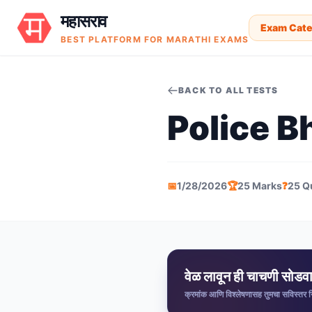
महासराव
Exam Cate
BEST PLATFORM FOR MARATHI EXAMS
BACK TO ALL TESTS
Police B
📅
1/28/2026
🏆
25 Marks
❓
25 Q
वेळ लावून ही चाचणी सोडव
क्रमांक आणि विश्लेषणासह तुमचा सविस्तर