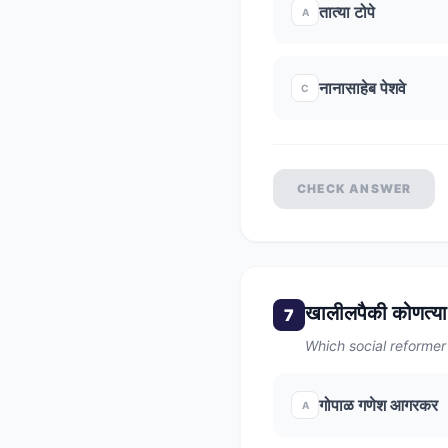
तात्या टोपे
A
नानासाहेब पेशवे
C
CHECK ANSWER
खालीलपैकी कोणत्या
7
Which social reformer
गोपाळ गणेश आगरकर
A