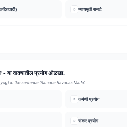
ोकहितवादी)
न्यायमूर्ती रानडे
D
ले' - या वाक्यातील प्रयोग ओळखा.
rayog) in the sentence 'Ramane Ravanas Marle'.
कर्मणी प्रयोग
B
संकर प्रयोग
D