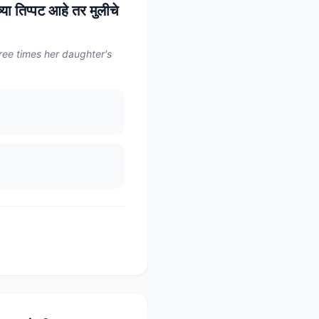
्या तिप्पट आहे तर मुलीचे
ree times her daughter's