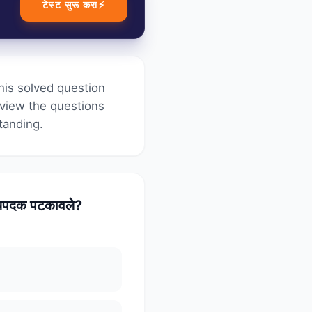
टेस्ट सुरू करा
⚡
his solved question
eview the questions
tanding.
स्यपदक पटकावले?