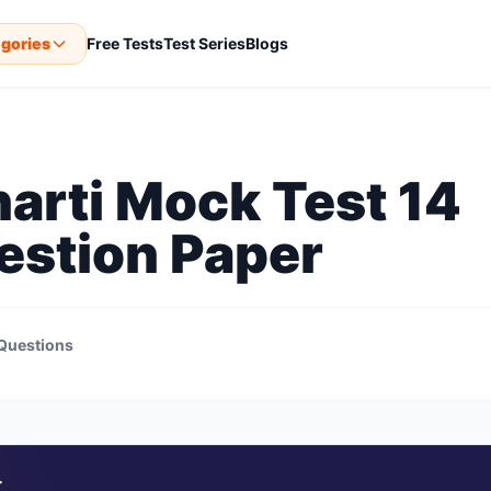
gories
Free Tests
Test Series
Blogs
harti Mock Test 14
estion Paper
Questions
ा