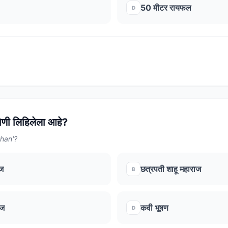
50 मीटर रायफल
D
कोणी लिहिलेला आहे?
han'?
ाज
छत्रपती शाहू महाराज
B
ाज
कवी भूषण
D