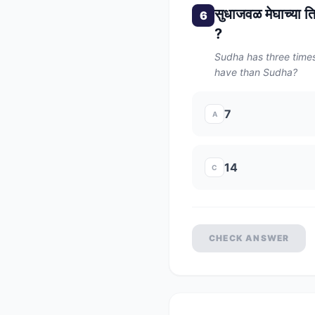
सुधाजवळ मेघाच्या ति
6
?
Sudha has three tim
have than Sudha?
7
A
14
C
CHECK ANSWER