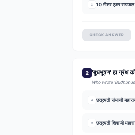
10 मीटर एअर रायफल
C
CHECK ANSWER
'बुधभूषण' हा ग्रंथ 
2
Who wrote 'Budhbhus
छत्रपती संभाजी महार
A
छत्रपती शिवाजी महार
C