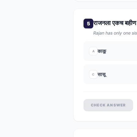
राजनला एकच बहीण आ
5
Rajan has only one sis
काकू
A
सासू
C
CHECK ANSWER