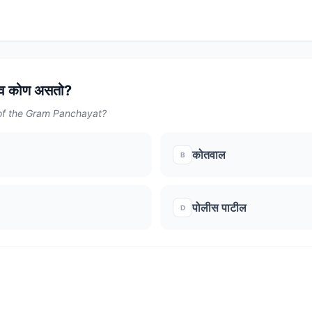
चिव कोण असतो?
 of the Gram Panchayat?
कोतवाल
B
पोलीस पाटील
D