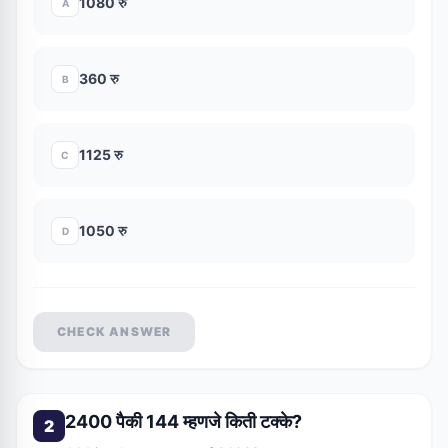
1080 रु
A
360 रु
B
1125 रु
C
1050 रु
D
CHECK ANSWER
2400 पैकी 144 म्हणजे किती टक्के?
2