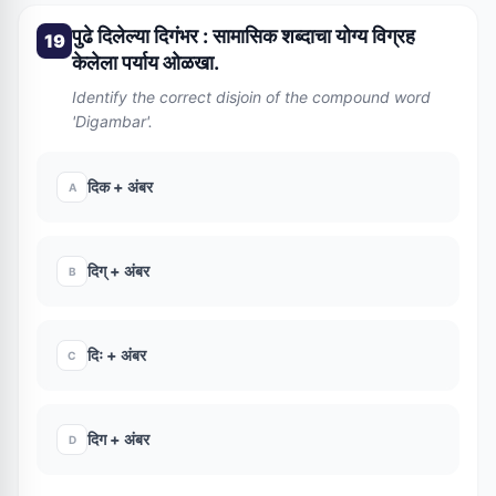
पुढे दिलेल्या दिगंभर : सामासिक शब्दाचा योग्य विग्रह
19
केलेला पर्याय ओळखा.
Identify the correct disjoin of the compound word
'Digambar'.
दिक + अंबर
A
दिग् + अंबर
B
दिः + अंबर
C
दिग + अंबर
D