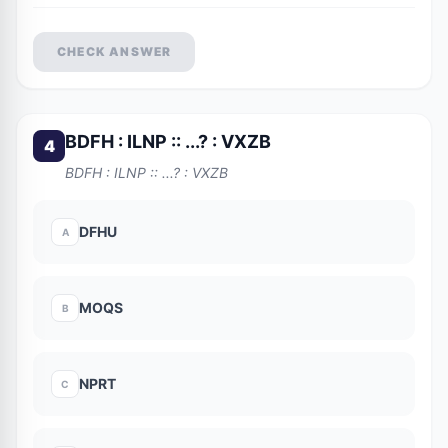
CHECK ANSWER
BDFH : ILNP :: ...? : VXZB
4
BDFH : ILNP :: ...? : VXZB
DFHU
A
MOQS
B
NPRT
C