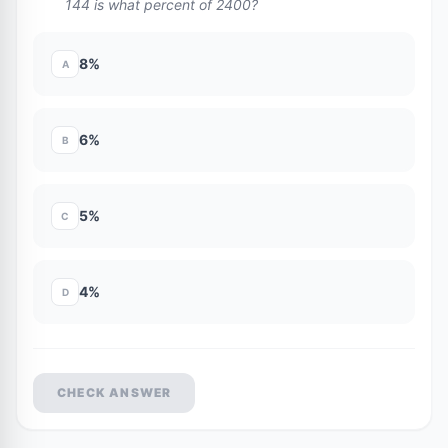
144 is what percent of 2400?
8%
A
6%
B
5%
C
4%
D
CHECK ANSWER