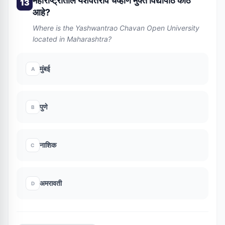
महाराष्ट्रातील यशवंतराव चव्हाण मुक्त विद्यापीठ कोठे
13
आहे?
Where is the Yashwantrao Chavan Open University
located in Maharashtra?
मुंबई
A
पुणे
B
नाशिक
C
अमरावती
D