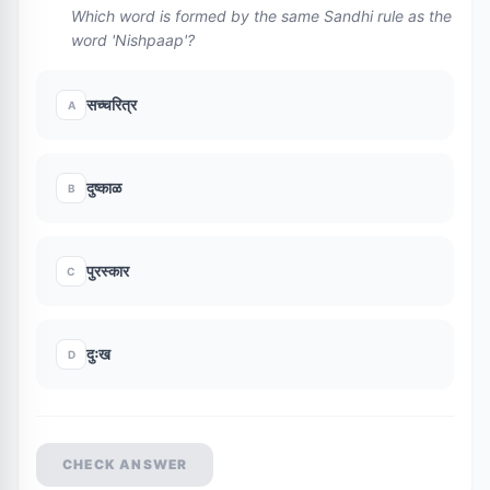
Which word is formed by the same Sandhi rule as the
word 'Nishpaap'?
सच्चरित्र
A
दुष्काळ
B
पुरस्कार
C
दुःख
D
CHECK ANSWER