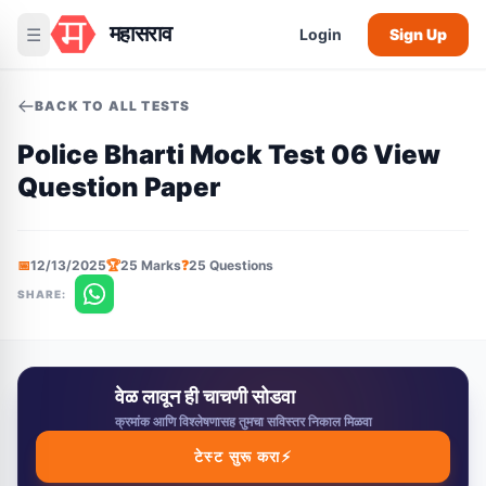
महासराव
☰
Login
Sign Up
BACK TO ALL TESTS
Police Bharti Mock Test 06 View
Question Paper
📅
12/13/2025
🏆
25 Marks
❓
25 Questions
SHARE:
वेळ लावून ही चाचणी सोडवा
क्रमांक आणि विश्लेषणासह तुमचा सविस्तर निकाल मिळवा
टेस्ट सुरू करा
⚡