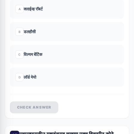
क्लाईव्ह रॉबर्ट
A
डलहौसी
B
विल्यम बेंटिंक
C
लॉर्ड मेयो
D
CHECK ANSWER