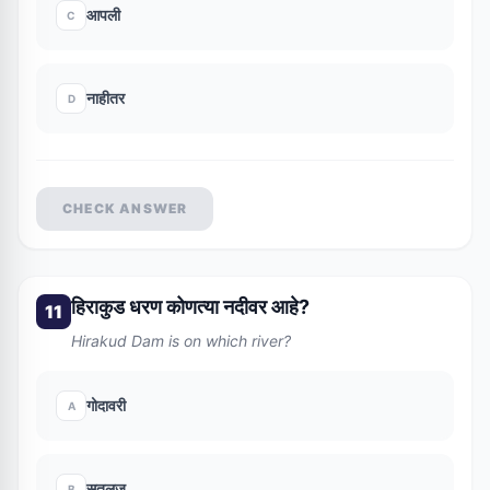
आपली
C
नाहीतर
D
CHECK ANSWER
हिराकुड धरण कोणत्या नदीवर आहे?
11
Hirakud Dam is on which river?
गोदावरी
A
सतलज
B