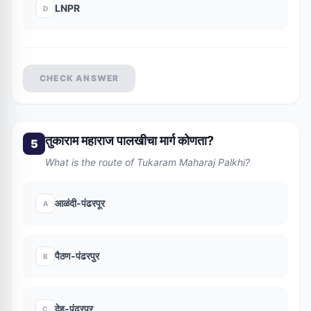
LNPR
D
CHECK ANSWER
तुकाराम महाराज पालखीचा मार्ग कोणता?
5
What is the route of Tukaram Maharaj Palkhi?
आळंदी-पंढरपूर
A
पैठण-पंढरपुर
B
देहु-पंढरपुर
C