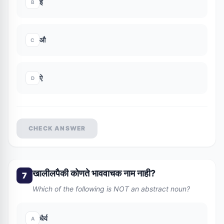
ई
B
औ
C
ऐ
D
CHECK ANSWER
खालीलपैकी कोणते भाववाचक नाम नाही?
7
Which of the following is NOT an abstract noun?
धैर्य
A