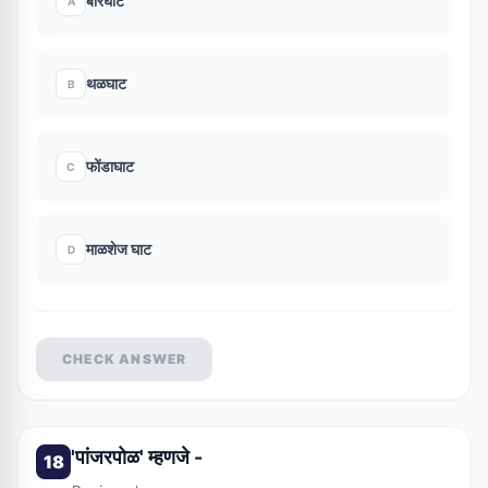
बोरघाट
A
थळघाट
B
फोंडाघाट
C
माळशेज घाट
D
CHECK ANSWER
'पांजरपोळ' म्हणजे -
18