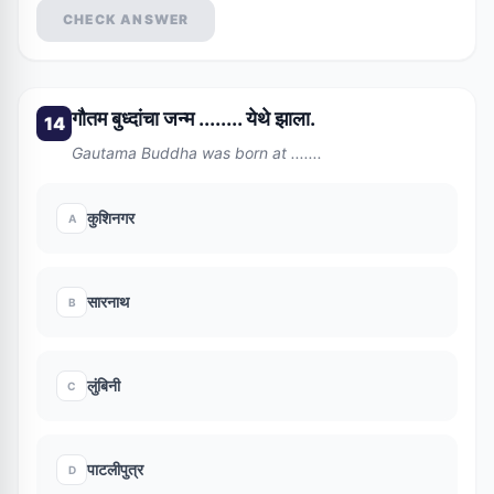
CHECK ANSWER
गौतम बुध्दांचा जन्म ........ येथे झाला.
14
Gautama Buddha was born at .......
कुशिनगर
A
सारनाथ
B
लुंबिनी
C
पाटलीपुत्र
D