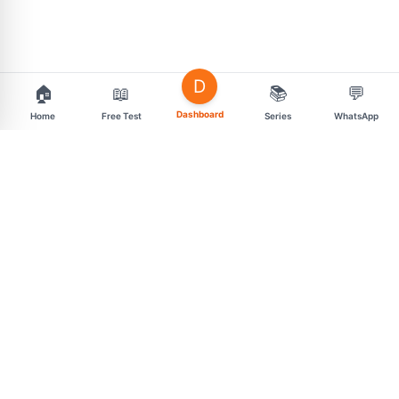
D
🏠
📖
📚
💬
Dashboard
Home
Free Test
Series
WhatsApp
support@mahasarav.com
t.me/mahasarav
MENU
CONNECT
Exam Categories
Free Daily Tests